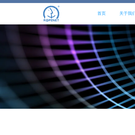
首页
关于我