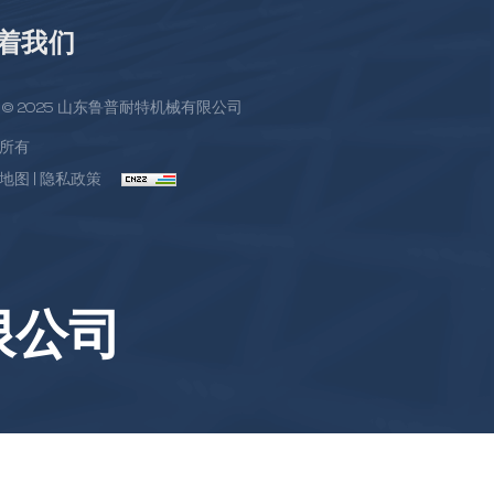
着我们
 © 2025 山东鲁普耐特机械有限公司
所有
站地图
|
隐私政策
限公司