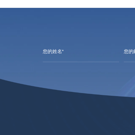
您的姓名*
您的