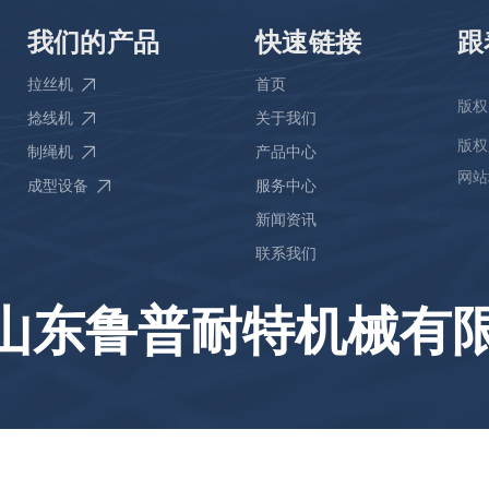
我们的产品
快速链接
跟
拉丝机
首页
版权
捻线机
关于我们
版权
制绳机
产品中心
网
成型设备
服务中心
新闻资讯
联系我们
山东鲁普耐特机械有